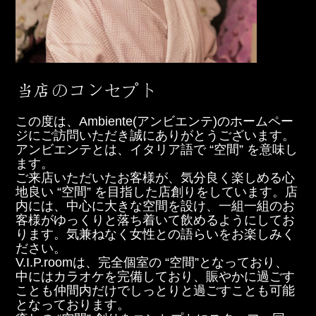
この度は、Ambiente(アンビエンテ)のホームペー
ジにご訪問いただき誠にありがとうございます。
アンビエンテとは、イタリア語で “空間” を意味し
ます。
ご来店いただいたお客様が、気分良く楽しめる心
地良い “空間” を目指した店創りをしています。店
内には、中心に大きな空間を設け、一組一組のお
客様がゆっくりと落ち着いて飲めるようにしてお
ります。気兼ねなく女性との語らいをお楽しみく
ださい。
V.I.P.roomは、完全個室の “空間”となっており、
中にはカラオケを完備しており、賑やかに過ごす
ことも仲間内だけでしっとりと過ごすことも可能
となっております。